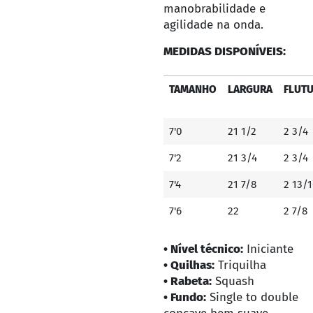
manobrabilidade e
agilidade na onda.
MEDIDAS DISPONÍVEIS:
TAMANHO
LARGURA
FLUT
7'0
21 1/2
2 3/4
7'2
21 3/4
2 3/4
7'4
21 7/8
2 13/1
7'6
22
2 7/8
• Nível técnico:
Iniciante
• Quilhas:
Triquilha
• Rabeta:
Squash
• Fundo:
Single to double