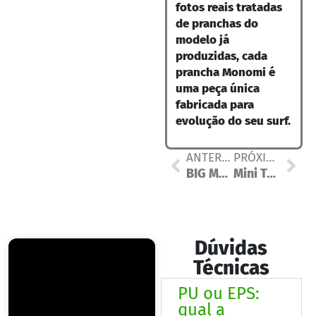
fotos reais tratadas
de pranchas do
modelo já
produzidas, cada
prancha Monomi é
uma peça única
fabricada para
evolução do seu surf.
ANTERIOR
PRÓXIMO
BIG MOON
Mini Tank XCarbon
Dúvidas
Técnicas
PU ou EPS:
qual a