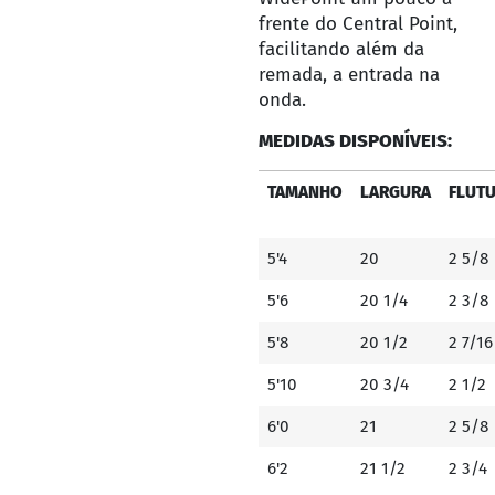
frente do Central Point,
facilitando além da
remada, a entrada na
onda.
MEDIDAS DISPONÍVEIS:
TAMANHO
LARGURA
FLUT
5'4
20
2 5/8
5'6
20 1/4
2 3/8
5'8
20 1/2
2 7/16
5'10
20 3/4
2 1/2
6'0
21
2 5/8
6'2
21 1/2
2 3/4