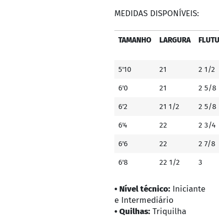
MEDIDAS DISPONÍVEIS:
TAMANHO
LARGURA
FLUT
5'10
21
2 1/2
6'0
21
2 5/8
6'2
21 1/2
2 5/8
6'4
22
2 3/4
6'6
22
2 7/8
6'8
22 1/2
3
• Nível técnico:
Iniciante
e Intermediário
• Quilhas:
Triquilha